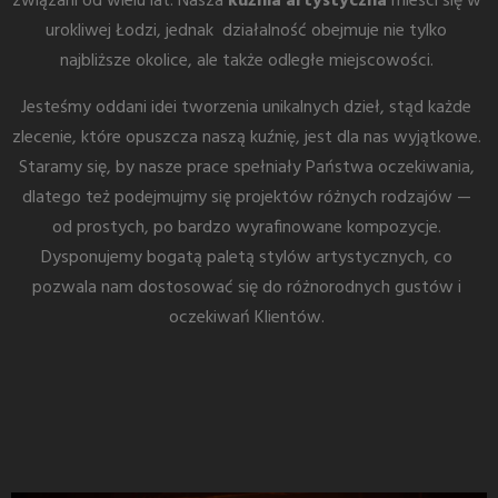
związani od wielu lat. Nasza
kuźnia artystyczna
mieści się w
urokliwej Łodzi, jednak działalność obejmuje nie tylko
najbliższe okolice, ale także odległe miejscowości.
Jesteśmy oddani idei tworzenia unikalnych dzieł, stąd każde
zlecenie, które opuszcza naszą kuźnię, jest dla nas wyjątkowe.
Staramy się, by nasze prace spełniały Państwa oczekiwania,
dlatego też podejmujmy się projektów różnych rodzajów —
od prostych, po bardzo wyrafinowane kompozycje.
Dysponujemy bogatą paletą stylów artystycznych, co
pozwala nam dostosować się do różnorodnych gustów i
oczekiwań Klientów.