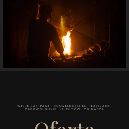
WIELE LAT PASJI, DOŚWIADCZENIA, REALIZACJI,
ZADOWOLONYCH KLIENTÓW- TO NASZA