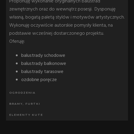
Proponuję wykonanie oryginalnych balustrad
zewnętrznych oraz do wewnątrz posesji. Dysponuję
własną, bogatą paletą stylów i motywów artystycznych.
Wykonuję oczywiście autorskie pomysły klienta, na
podstawie wcześniej dostarczonego projektu.
Oferuję:
balustrady schodowe
balustrady balkonowe
balustrady tarasowe
ozdobne poręcze
OGRODZENIA
BRAMY, FURTKI
ELEMENTY KUTE