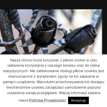
Nasza strona może korzystać z plików cookie w celu
ułatwienia korzystania z naszego serwisu oraz do celów
statystycznych. Nie zablokowanie obsługi plików cookies jest
równoznaczne z wyrażeniem zgody na ich zapisanie w
pamięci urządzenia. Warunkami przechowywania lub dostępu
mechanizmów cookies zarządzasz samodzielnie poprzez
ustawienia swojej przeglądarki. Więcej informacji zawiera
Połączenie elegancji elementów kutych, dobrego smaku i
znakomitej techniki da Państwu wspaniały efekt końcowy.
nasza
Polityka Prywatności
Akceptuję